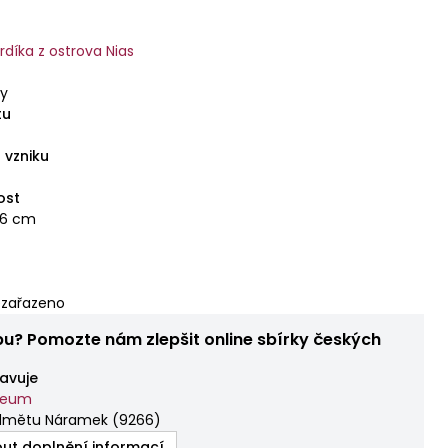
rdíka z ostrova Nias
ty
tu
 vzniku
ost
,6 cm
zařazeno
bu? Pomozte nám zlepšit online sbírky českých
avuje
zeum
edmětu Náramek
(
9266
)
ut doplnění informací