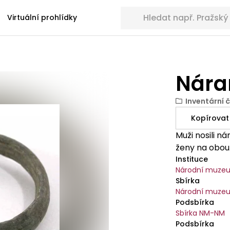
Hledat sbírkové předměty
Virtuální prohlídky
Nár
Inventární č
Kopírovat
Muži nosili 
ženy na obou
Instituce
Národní muze
Sbírka
Národní muze
Podsbírka
Sbírka NM-NM
Podsbírka