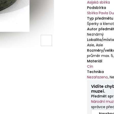
Asijská sbírka
Podsbírka
Sbírka Pavla Du
Typ předmětu
Šperky a kleno
Autor předmě
Neznámý
Lokalita/místo
Asie, Asie
Rozměry/velik
průměr max. 5
Materiál
Cín
Technika
Nezařazeno
,
Ne
Vidíte chy
muzeí.
Předmět spr
Národní mu
správce př
Navrhno