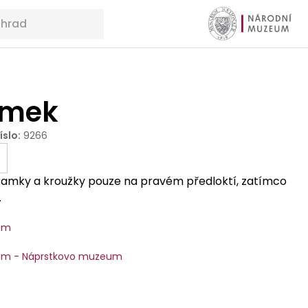
amek
íslo
:
9266
náramky a kroužky pouze na pravém předloktí, zatímco
.
um
um - Náprstkovo muzeum