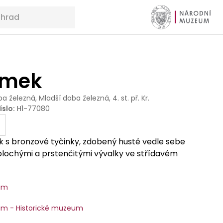
amek
a železná, Mladší doba železná, 4. st. př. Kr.
íslo
:
H1-77080
 s bronzové tyčinky, zdobený hustě vedle sebe
lochými a prstenčitými vývalky ve střídavém
um
m - Historické muzeum