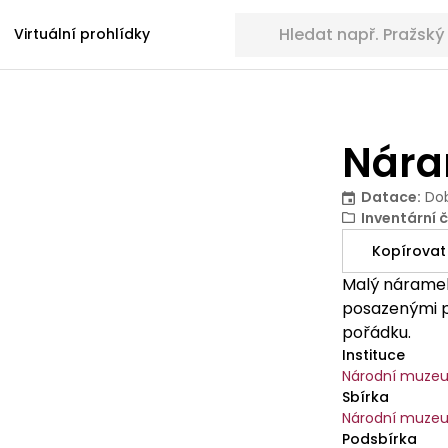
Hledat sbírkové předměty
Virtuální prohlídky
Nár
Datace
:
Dob
Inventární č
Kopírovat
Malý náramek
posazenými p
pořádku.
Instituce
Národní muze
Sbírka
Národní muzeu
Podsbírka