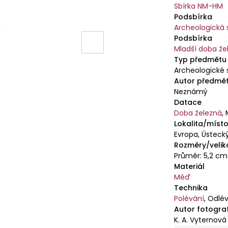
Sbírka NM-HM
Podsbírka
Archeologická 
Podsbírka
Mladší doba že
Typ předmětu
Archeologické 
Autor předmě
Neznámý
Datace
Doba železná
,
Lokalita/místo
Evropa, Ústecký
Rozměry/velik
Průměr: 5,2 cm
Materiál
Měď
Technika
Polévání
,
Odlév
Autor fotogra
K. A. Vyternová