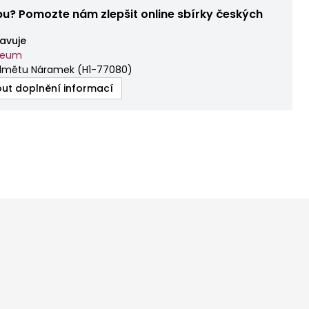
bu? Pomozte nám zlepšit online sbírky českých
avuje
zeum
edmětu Náramek
(
H1-77080
)
ut doplnění informací