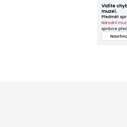
Vidíte chy
muzeí.
Předmět spr
Národní mu
správce př
Navrhno