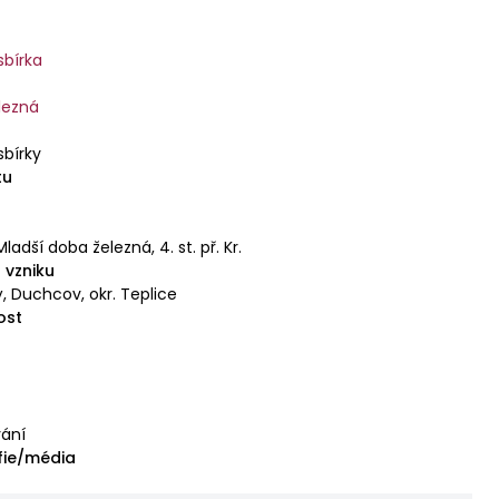
sbírka
lezná
sbírky
tu
Mladší doba železná, 4. st. př. Kr.
 vzniku
, Duchcov, okr. Teplice
ost
ání
fie/média