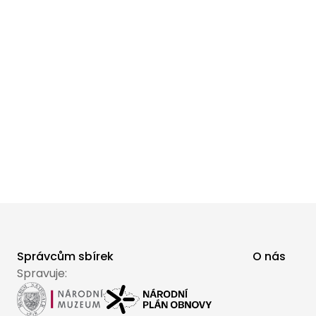
Správcům sbírek
O nás
Spravuje: