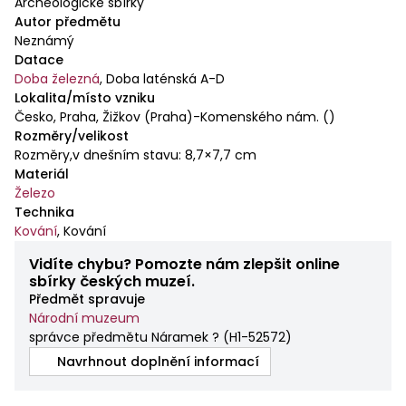
Archeologické sbírky
Autor předmětu
Neznámý
Datace
Doba železná
,
Doba laténská A-D
Lokalita/místo vzniku
Česko, Praha, Žižkov (Praha)-Komenského nám. ()
Rozměry/velikost
Rozměry,v dnešním stavu: 8,7×7,7 cm
Materiál
Železo
Technika
Kování
,
Kování
Vidíte chybu? Pomozte nám zlepšit online
sbírky českých muzeí.
Předmět spravuje
Národní muzeum
správce předmětu Náramek ?
(
H1-52572
)
Navrhnout doplnění informací