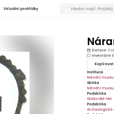
Hledat sbírkové předměty
Virtuální prohlídky
Nár
Datace
:
Dob
Inventární č
Kopírovat
Instituce
Národní muze
Sbírka
Národní muzeu
Podsbírka
Sbírka NM-HM
Podsbírka
Archeologická 