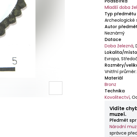
Podsbírka
Mladší doba že
Typ předmětu
Archeologické 
Autor předmě
Neznámý
Datace
Doba železná
,
Lokalita/místo
Evropa, Středoč
Rozměry/velik
Vnitřní průměr:
Materiál
Bronz
Technika
Kovolitectví
,
Od
Vidíte chy
muzeí.
Předmět spr
Národní mu
správce př