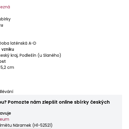
lezná
sbírky
tu
Doba laténská A-D
 vzniku
eský kraj, Podlešín (u Slaného)
ost
 5,2 cm
lévání
bu? Pomozte nám zlepšit online sbírky českých
avuje
zeum
edmětu Náramek
(
H1-52521
)