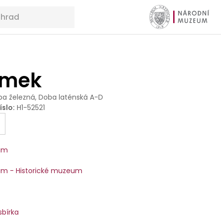
amek
a železná, Doba laténská A-D
íslo
:
H1-52521
um
m - Historické muzeum
sbírka