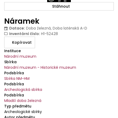
Stáhnout
Náramek
Datace
:
Doba železná, Doba laténská A-D
Inventární číslo
:
H1-52428
Kopírovat
Instituce
Národní muzeum
Sbírka
Národní muzeum - Historické muzeum
Podsbírka
Sbírka NM-HM
Podsbírka
Archeologická sbírka
Podsbírka
Mladší doba železná
Typ předmětu
Archeologické sbírky
Autor předmětu