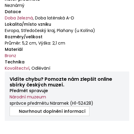
Neznámý
Datace
Doba železná
,
Doba laténská A-D
Lokalita/místo vzniku
Evropa, Středočeský kraj, Plaňany (u Kolína)
Rozměry/velikost
Průměr: 5,2 cm, Výška: 2,1 cm
Materiál
Bronz
Technika
Kovolitectví
,
Odlévání
Vidíte chybu? Pomozte nám zlepšit online
sbírky českých muzeí.
Předmět spravuje
Národní muzeum
správce předmětu Náramek
(
H1-52428
)
Navrhnout doplnění informací