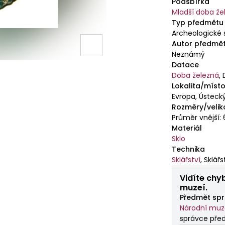
Podsbírka
Mladší doba že
Typ předmětu
Archeologické 
Autor předmě
Neznámý
Datace
Doba železná
,
Lokalita/místo
Evropa, Ústecký
Rozměry/velik
Průměr vnější: 
Materiál
Sklo
Technika
Sklářství
,
Sklářs
Vidíte chy
muzeí.
Předmět spr
Národní mu
správce př