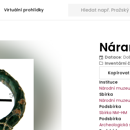
Hledat sbírkové předměty
Virtuální prohlídky
Nár
Datace
:
Dob
Inventární č
Kopírovat
Instituce
Národní muze
Sbírka
Národní muzeu
Podsbírka
Sbírka NM-HM
Podsbírka
Archeologická 