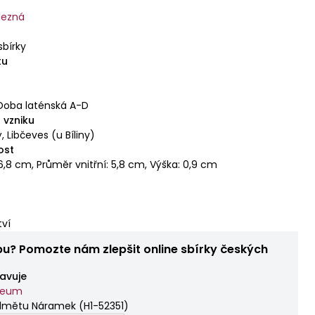
lezná
sbírky
tu
Doba laténská A-D
 vzniku
, Libčeves (u Bíliny)
ost
6,8 cm, Průměr vnitřní: 5,8 cm, Výška: 0,9 cm
tví
bu? Pomozte nám zlepšit online sbírky českých
avuje
zeum
edmětu Náramek
(
H1-52351
)