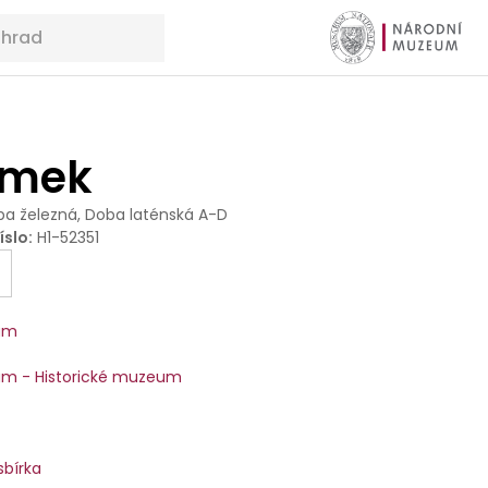
amek
a železná, Doba laténská A-D
íslo
:
H1-52351
um
m - Historické muzeum
sbírka