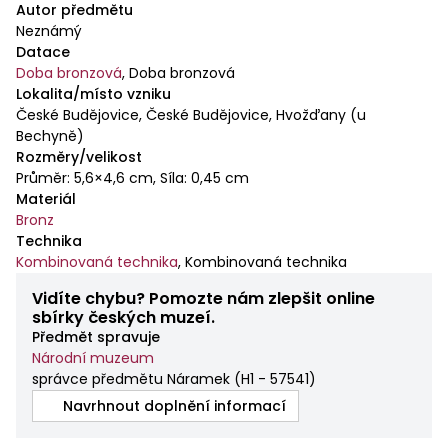
Autor předmětu
Neznámý
Datace
Doba bronzová
,
Doba bronzová
Lokalita/místo vzniku
České Budějovice, České Budějovice, Hvožďany (u
Bechyně)
Rozměry/velikost
Průměr: 5,6×4,6 cm, Síla: 0,45 cm
Materiál
Bronz
Technika
Kombinovaná technika
,
Kombinovaná technika
Vidíte chybu? Pomozte nám zlepšit online
sbírky českých muzeí.
Předmět spravuje
Národní muzeum
správce předmětu Náramek
(
H1 - 57541
)
Navrhnout doplnění informací