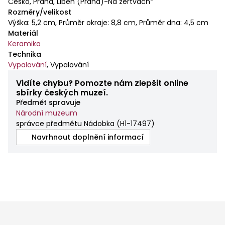
Česko, Praha, Libeň (Praha)-Na žertvách*
Rozměry/velikost
Výška: 5,2 cm, Průměr okraje: 8,8 cm, Průměr dna: 4,5 cm
Materiál
Keramika
Technika
Vypalování
,
Vypalování
Vidíte chybu? Pomozte nám zlepšit online
sbírky českých muzeí.
Předmět spravuje
Národní muzeum
správce předmětu Nádobka
(
H1-17497
)
Navrhnout doplnění informací