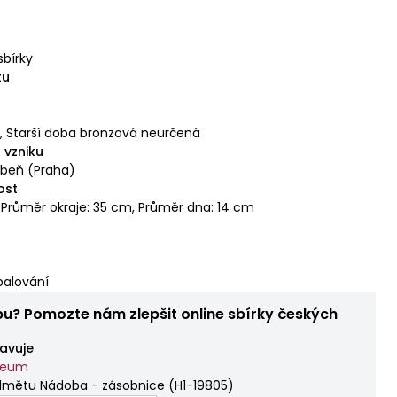
á
sbírky
tu
á
,
Starší doba bronzová neurčená
 vzniku
Libeň (Praha)
ost
, Průměr okraje: 35 cm, Průměr dna: 14 cm
palování
bu? Pomozte nám zlepšit online sbírky českých
avuje
zeum
dmětu Nádoba - zásobnice
(
H1-19805
)