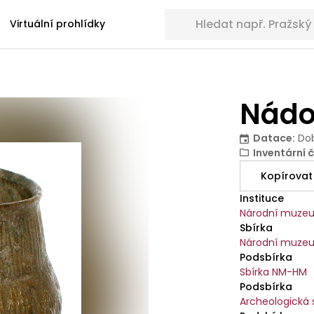
Hledat sbírkové předměty
Virtuální prohlídky
Nádo
Datace
:
Dob
Inventární č
Kopírovat
Instituce
Národní muze
Sbírka
Národní muzeu
Podsbírka
Sbírka NM-HM
Podsbírka
Archeologická 