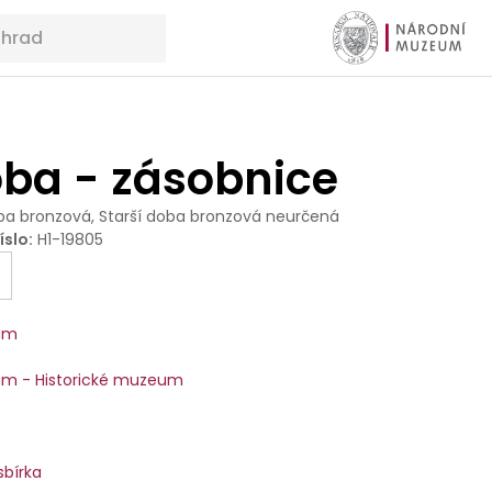
ba - zásobnice
a bronzová, Starší doba bronzová neurčená
íslo
:
H1-19805
um
m - Historické muzeum
sbírka