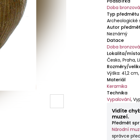
Podsbírka
Doba bronzov
Typ předmětu
Archeologické 
Autor předmě
Neznámý
Datace
Doba bronzov
Lokalita/místo
Česko, Praha, 
Rozměry/velik
Výška: 41,2 cm
Materiál
Keramika
Technika
Vypalování
,
Vy
Vidíte chy
muzeí.
Předmět spr
Národní mu
správce pře