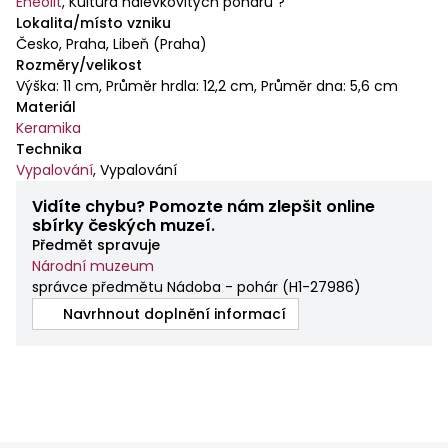
Eneolit
,
Kultura nálevkovitých pohárů ?
Lokalita/místo vzniku
Česko, Praha, Libeň (Praha)
Rozměry/velikost
Výška: 11 cm, Průměr hrdla: 12,2 cm, Průměr dna: 5,6 cm
Materiál
Keramika
Technika
Vypalování
,
Vypalování
Vidíte chybu? Pomozte nám zlepšit online
sbírky českých muzeí.
Předmět spravuje
Národní muzeum
správce předmětu Nádoba - pohár
(
H1-27986
)
Navrhnout doplnění informací