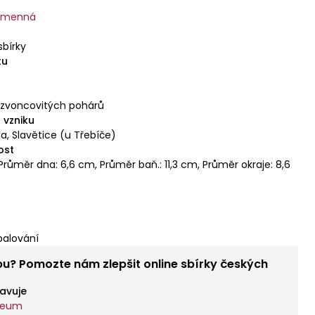
kamenná
sbírky
tu
 zvoncovitých pohárů
 vzniku
a, Slavětice (u Třebíče)
ost
Průměr dna: 6,6 cm, Průměr baň.: 11,3 cm, Průměr okraje: 8,6
palování
bu? Pomozte nám zlepšit online sbírky českých
avuje
zeum