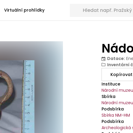
Hledat sbírkové předměty
Virtuální prohlídky
Nádo
Datace
:
Ene
Inventární č
Kopírovat
Instituce
Národní muze
Sbírka
Národní muzeu
Podsbírka
Sbírka NM-HM
Podsbírka
Archeologická 