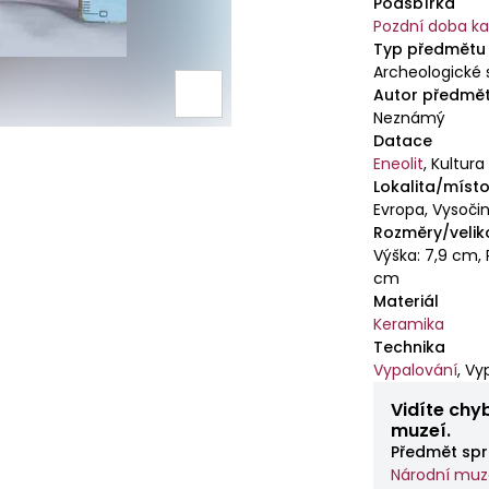
Podsbírka
Pozdní doba 
Typ předmětu
Archeologické 
Autor předmě
Neznámý
Datace
Eneolit
,
Kultura
Lokalita/místo
Evropa, Vysočin
Rozměry/velik
Výška: 7,9 cm, 
cm
Materiál
Keramika
Technika
Vypalování
,
Vy
Vidíte chy
muzeí.
Předmět spr
Národní mu