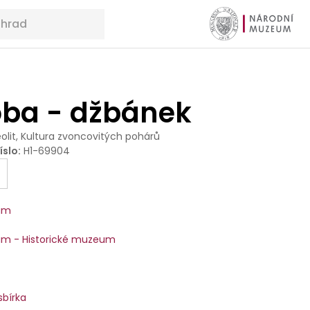
ba - džbánek
olit, Kultura zvoncovitých pohárů
íslo
:
H1-69904
um
m - Historické muzeum
sbírka