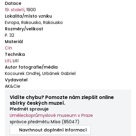
Datace
19. století
,
1900
Lokalita/místo vzniku
Evropa, Rakousko, Rakousko
Rozměry/velikost
P. 32
Materiál
Cín
Technika
Lití
,
Lití
Autor fotografie/média
Kocourek Ondřej, Urbánek Gabriel
Vydavatel
AK&Cie
Vidíte chybu? Pomozte nám zlepšit online
sbírky českých muzeí.
Předmět spravuje
Uměleckoprůmyslové museum v Praze
správce předmětu Mísa
(
85047
)
Navrhnout doplnění informací