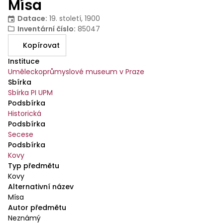
Mísa
Datace
:
19. století, 1900
Inventární číslo
:
85047
Kopírovat
Instituce
Uměleckoprůmyslové museum v Praze
Sbírka
Sbírka PI UPM
Podsbírka
Historická
Podsbírka
Secese
Podsbírka
Kovy
Typ předmětu
Kovy
Alternativní název
Mísa
Autor předmětu
Neznámý