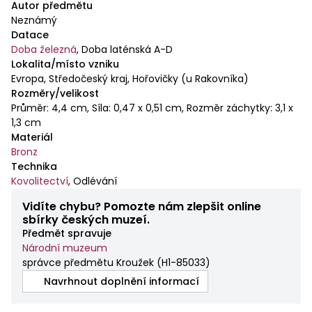
Autor předmětu
Neznámý
Datace
Doba železná
,
Doba laténská A-D
Lokalita/místo vzniku
Evropa, Středočeský kraj, Hořovičky (u Rakovníka)
Rozměry/velikost
Průměr: 4,4 cm, Síla: 0,47 x 0,51 cm, Rozměr záchytky: 3,1 x
1,3 cm
Materiál
Bronz
Technika
Kovolitectví
,
Odlévání
Vidíte chybu? Pomozte nám zlepšit online
sbírky českých muzeí.
Předmět spravuje
Národní muzeum
správce předmětu Kroužek
(
H1-85033
)
Navrhnout doplnění informací