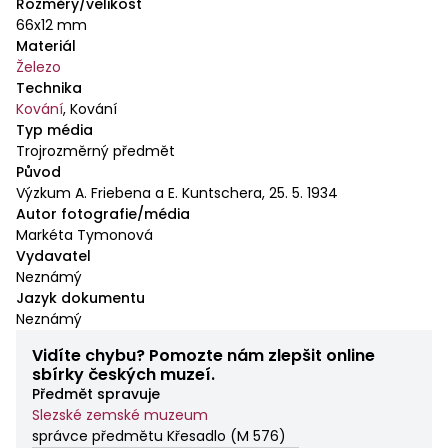
Rozměry/velikost
66x12 mm
Materiál
Železo
Technika
Kování
,
Kování
Typ média
Trojrozměrný předmět
Původ
Výzkum A. Friebena a E. Kuntschera, 25. 5. 1934
Autor fotografie/média
Markéta Tymonová
Vydavatel
Neznámý
Jazyk dokumentu
Neznámý
Vidíte chybu? Pomozte nám zlepšit online
sbírky českých muzeí.
Předmět spravuje
Slezské zemské muzeum
správce předmětu Křesadlo
(
M 576
)