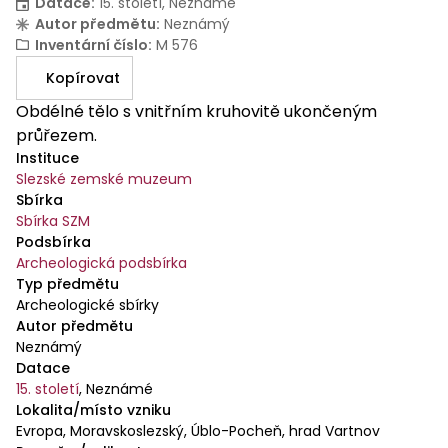
Datace
:
15. století, Neznámé
Autor předmětu
:
Neznámý
Inventární číslo
:
M 576
Kopírovat
Obdélné tělo s vnitřním kruhovitě ukončeným
průřezem.
Instituce
Slezské zemské muzeum
Sbírka
Sbírka SZM
Podsbírka
Archeologická podsbírka
Typ předmětu
Archeologické sbírky
Autor předmětu
Neznámý
Datace
15. století
,
Neznámé
Lokalita/místo vzniku
Evropa, Moravskoslezský, Úblo-Pocheň, hrad Vartnov