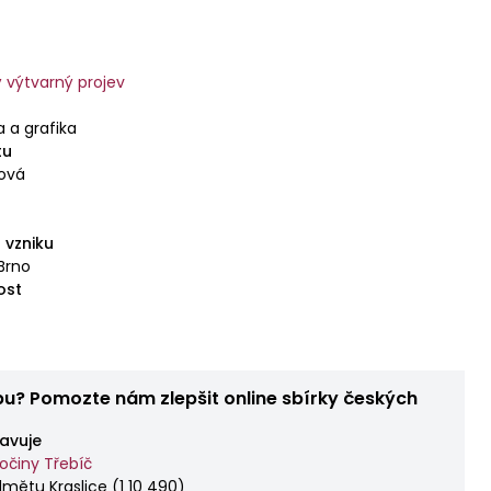
vý výtvarný projev
a a grafika
tu
ková
 vzniku
Brno
ost
bu? Pomozte nám zlepšit online sbírky českých
avuje
činy Třebíč
dmětu Kraslice
(
1 10 490
)