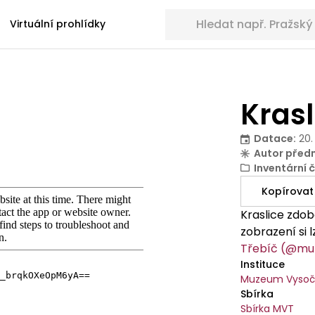
Hledat sbírkové předměty
Virtuální prohlídky
Krasl
Datace
:
20.
Autor před
Inventární č
Kopírovat
Kraslice zdo
zobrazení si 
Třebíč (@mu
Instituce
Muzeum Vysoči
Sbírka
Sbírka MVT