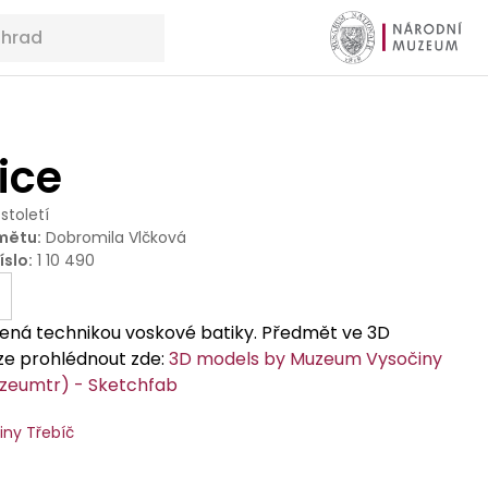
ice
 století
mětu
:
Dobromila Vlčková
íslo
:
1 10 490
bená technikou voskové batiky. Předmět ve 3D
lze prohlédnout zde:
3D models by Muzeum Vysočiny
zeumtr) - Sketchfab
ny Třebíč