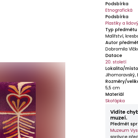
Podsbírka
Etnografická
Podsbírka
Plastiky a lido
Typ předmětu
Malířství, kresb
Autor předmě
Dobromila Vlč
Datace
20. století
Lokalita/místo
Jihomoravský, 
Rozměry/velik
5,5 cm
Materiál
Skořápka
Vidíte chy
muzeí.
Předmět spr
Muzeum Vyso
správce pře