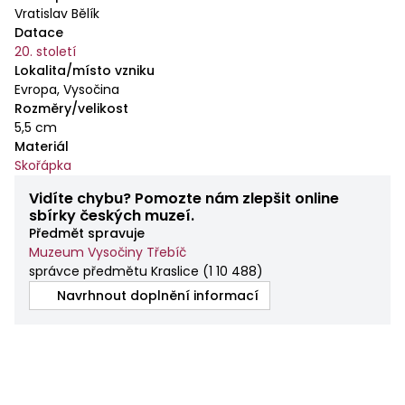
Vratislav Bělík
Datace
20. století
Lokalita/místo vzniku
Evropa, Vysočina
Rozměry/velikost
5,5 cm
Materiál
Skořápka
Vidíte chybu? Pomozte nám zlepšit online
sbírky českých muzeí.
Předmět spravuje
Muzeum Vysočiny Třebíč
správce předmětu Kraslice
(
1 10 488
)
Navrhnout doplnění informací