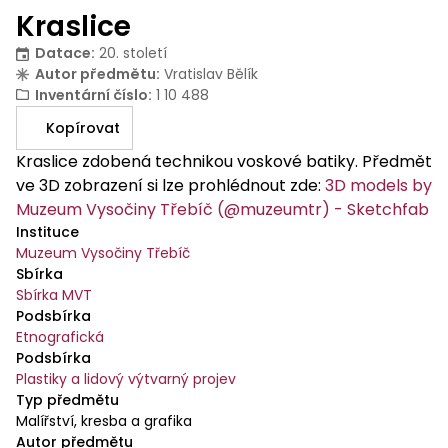
Kraslice
Datace
:
20. století
Autor předmětu
:
Vratislav Bělík
Inventární číslo
:
1 10 488
Kopírovat
Kraslice zdobená technikou voskové batiky. Předmět
ve 3D zobrazení si lze prohlédnout zde:
3D models by
Muzeum Vysočiny Třebíč (@muzeumtr) - Sketchfab
Instituce
Muzeum Vysočiny Třebíč
Sbírka
Sbírka MVT
Podsbírka
Etnografická
Podsbírka
Plastiky a lidový výtvarný projev
Typ předmětu
Malířství, kresba a grafika
Autor předmětu