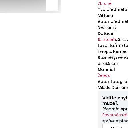
Zbraně
Typ předmětu
Militaria
Autor předmě
Neznámý
Datace
16. století
,
3. čt
Lokalita/místo
Evropa, Němec
Rozměry/velik
d. 28,5 cm
Materiál
Železo
Autor fotogra
Milada Domán
Vidíte chy
muzeí.
Předmět spr
Severočeské
správce pře