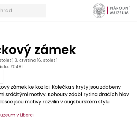
čkový zámek
 století, 3. čtvrtina 16. století
íslo
:
Z0481
kový zámek ke kozlici. Kolečka s kryty jsou zdobeny
 srdčitými motivy. Kohouty zdobí rytina dračích hlav
 desce jsou motivy rozvilin v augsburském stylu.
uzeum v Liberci