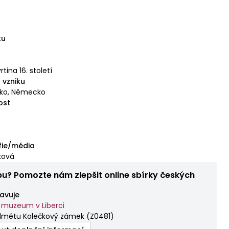
tu
vrtina 16. století
 vzniku
ko, Německo
ost
fie/média
ková
bu? Pomozte nám zlepšit online sbírky českých
avuje
 muzeum v Liberci
dmětu Kolečkový zámek
(
Z0481
)