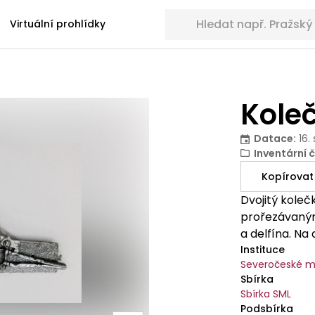
Hledat sbírkové předměty
Virtuální prohlídky
Kole
Datace
:
16.
Inventární č
Kopírovat
Dvojitý koleč
prořezávanými
a delfína. Na
Instituce
Severočeské m
Sbírka
Sbírka SML
Podsbírka