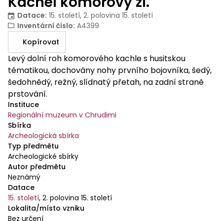
Kachel komorový zl.
Datace
:
15. století, 2. polovina 15. století
Inventární číslo
:
A4399
Kopírovat
Levý dolní roh komorového kachle s husitskou
tématikou, dochovány nohy prvního bojovníka, šedý,
šedohnědý, režný, slídnatý přetah, na zadní straně
prstování.
Instituce
Regionální muzeum v Chrudimi
Sbírka
Archeologická sbírka
Typ předmětu
Archeologické sbírky
Autor předmětu
Neznámý
Datace
15. století
,
2. polovina 15. století
Lokalita/místo vzniku
Bez určení