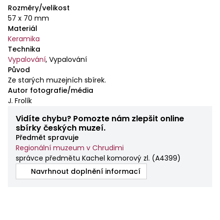
Rozměry/velikost
57 x 70 mm
Materiál
Keramika
Technika
Vypalování
,
Vypalování
Původ
Ze starých muzejních sbírek.
Autor fotografie/média
J. Frolík
Vidíte chybu? Pomozte nám zlepšit online
sbírky českých muzeí.
Předmět spravuje
Regionální muzeum v Chrudimi
správce předmětu Kachel komorový zl.
(
A4399
)
Navrhnout doplnění informací