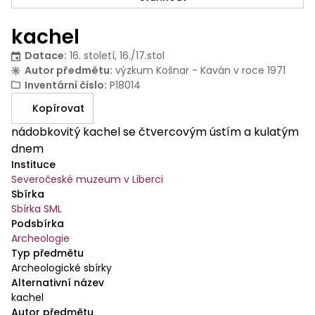
kachel
Datace
:
16. století, 16./17.stol
Autor předmětu
:
výzkum Košnar - Kaván v roce 1971
Inventární číslo
:
P18014
Kopírovat
nádobkovitý kachel se čtvercovým ústím a kulatým
dnem
Instituce
Severočeské muzeum v Liberci
Sbírka
Sbírka SML
Podsbírka
Archeologie
Typ předmětu
Archeologické sbírky
Alternativní název
kachel
Autor předmětu