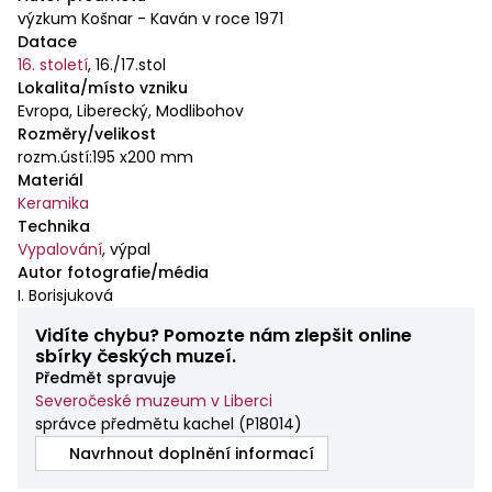
výzkum Košnar - Kaván v roce 1971
Datace
16. století
,
16./17.stol
Lokalita/místo vzniku
Evropa, Liberecký, Modlibohov
Rozměry/velikost
rozm.ústí:195 x200 mm
Materiál
Keramika
Technika
Vypalování
,
výpal
Autor fotografie/média
I. Borisjuková
Vidíte chybu? Pomozte nám zlepšit online
sbírky českých muzeí.
Předmět spravuje
Severočeské muzeum v Liberci
správce předmětu kachel
(
P18014
)
Navrhnout doplnění informací