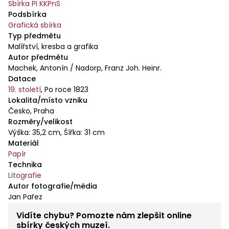
Sbírka PI KKPnS
Podsbírka
Grafická sbírka
Typ předmětu
Malířství, kresba a grafika
Autor předmětu
Machek, Antonín / Nadorp, Franz Joh. Heinr.
Datace
19. století
,
Po roce 1823
Lokalita/místo vzniku
Česko, Praha
Rozměry/velikost
Výška: 35,2 cm, Šířka: 31 cm
Materiál
Papír
Technika
Litografie
Autor fotografie/média
Jan Pařez
Vidíte chybu? Pomozte nám zlepšit online
sbírky českých muzeí.