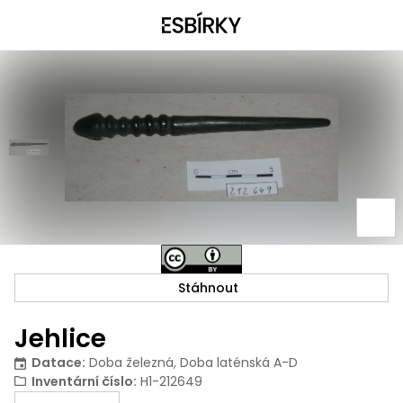
Stáhnout
Jehlice
Datace
:
Doba železná, Doba laténská A-D
Inventární číslo
:
H1-212649