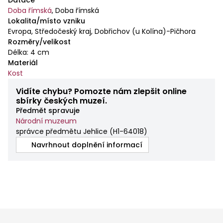
Datace
Doba římská
,
Doba římská
Lokalita/místo vzniku
Evropa, Středočeský kraj, Dobřichov (u Kolína)-Pičhora
Rozměry/velikost
Délka: 4 cm
Materiál
Kost
Vidíte chybu? Pomozte nám zlepšit online
sbírky českých muzeí.
Předmět spravuje
Národní muzeum
správce předmětu Jehlice
(
H1-64018
)
Navrhnout doplnění informací