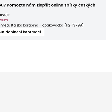
bu? Pomozte nám zlepšit online sbírky českých
avuje
zeum
mětu Italská karabina - opakovačka
(
H2-13799
)
ut doplnění informací