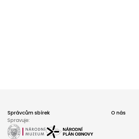
Správcům sbírek
O nás
Spravuje: