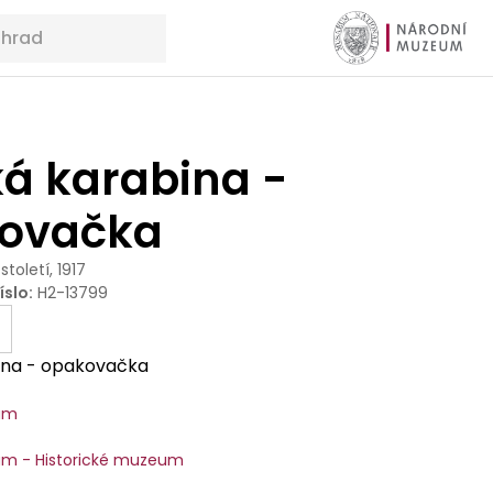
ká karabina -
ovačka
 století, 1917
íslo
:
H2-13799
bina - opakovačka
um
m - Historické muzeum