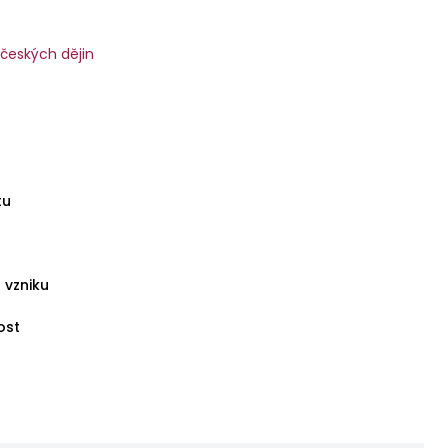
 českých dějin
tu
 vzniku
ost