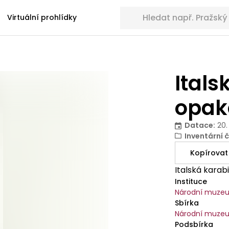
Hledat sbírkové předměty
Virtuální prohlídky
Itals
opak
Datace
:
20.
Inventární č
Kopírovat
Italská kara
Instituce
Národní muze
Sbírka
Národní muzeu
Podsbírka