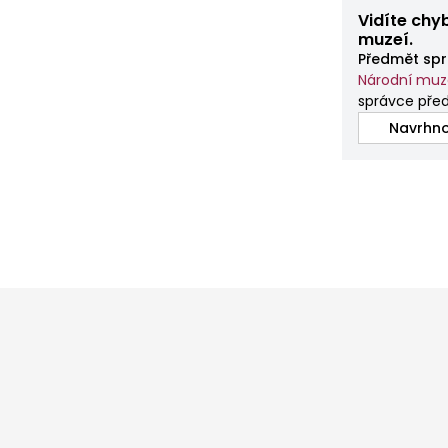
Vidíte chy
muzeí.
Předmět spr
Národní mu
správce před
Navrhno