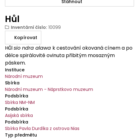
Stáhnout
Hůl
Inventární číslo
:
10099
Kopírovat
Hůl
sio ndra alawa
k cestování okovaná cínem a po
délce spirálovitě ovinuta přibitým mosazným
páskem.
Instituce
Národní muzeum
Sbírka
Národní muzeum - Náprstkovo muzeum
Podsbírka
Sbírka NM-NM
Podsbírka
Asijská sbírka
Podsbírka
Sbírka Pavla Durdíka z ostrova Nias
Typ předmětu