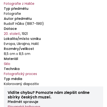
Fotografie z Haliče
Typ předmětu
Fotografie
Autor předmětu
Rudolf Hůlka (1887-1961)
Datace
20. století
,
1921
Lokalita/místo vzniku
Evropa, Ukrajina, Halič
Rozměry/velikost
8,5 cm x 8,5 cm
Materiál
Sklo
Technika
Fotografický proces
Typ média
Kolorovaný diapozitiv
Vidíte chybu? Pomozte nám zlepšit online
sbírky českých muzeí.
Předmět spravuje
Slovanská knihovna