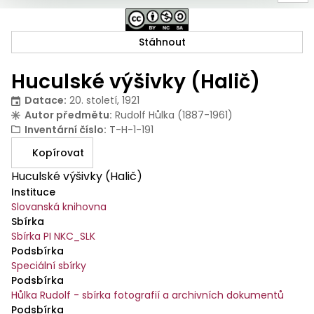
Stáhnout
Huculské výšivky (Halič)
Datace
:
20. století, 1921
Autor předmětu
:
Rudolf Hůlka (1887-1961)
Inventární číslo
:
T-H-1-191
Kopírovat
Huculské výšivky (Halič)
Instituce
Slovanská knihovna
Sbírka
Sbírka PI NKC_SLK
Podsbírka
Speciální sbírky
Podsbírka
Hůlka Rudolf - sbírka fotografií a archivních dokumentů
Podsbírka