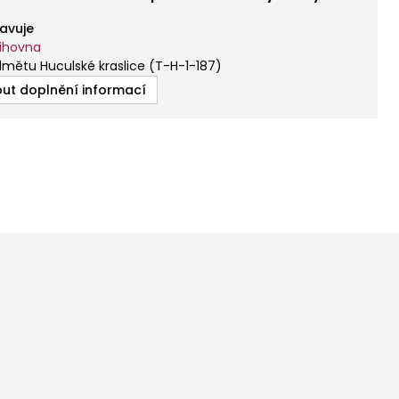
avuje
nihovna
mětu Huculské kraslice
(
T-H-1-187
)
ut doplnění informací