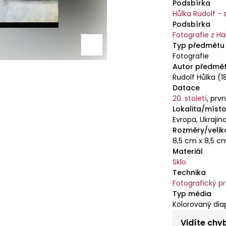
Podsbírka
Hůlka Rudolf -
Podsbírka
Fotografie z Ha
Typ předmětu
Fotografie
Autor předmě
Rudolf Hůlka (1
Datace
20. století
,
první
Lokalita/místo
Evropa, Ukrajina
Rozměry/velik
8,5 cm x 8,5 c
Materiál
Sklo
Technika
Fotografický p
Typ média
Kolorovaný diap
Vidíte chy