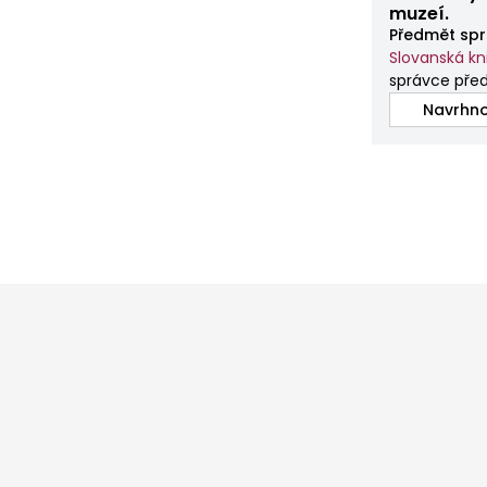
muzeí.
Předmět spr
Slovanská k
správce před
Navrhno