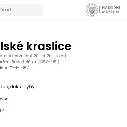
ské kraslice
 století, první pol. 20. let 20. století
mětu
:
Rudolf Hůlka (1887-1961)
íslo
:
T-H-1-187
lice, dekor ryby
ovna
SLK
y