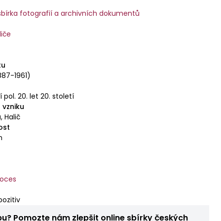
 sbírka fotografií a archivních dokumentů
liče
tu
887-1961)
 pol. 20. let 20. století
 vzniku
, Halič
ost
m
roces
ozitiv
bu? Pomozte nám zlepšit online sbírky českých