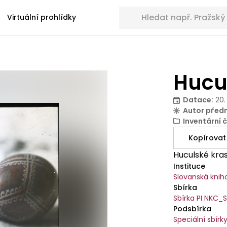
Hledat sbírkové předměty
Virtuální prohlídky
Hucul
Datace
:
20.
Autor před
Inventární č
Kopírovat
Huculské kras
Instituce
Slovanská knih
Sbírka
Sbírka PI NKC_
Podsbírka
Speciální sbírk