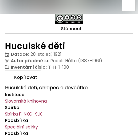
Stáhnout
Huculské děti
Datace
:
20. století, 1921
Autor předmětu
:
Rudolf Hůlka (1887-1961)
Inventární číslo
:
T-H-1-100
Kopírovat
Huculské děti, chlapec a děvčátko
Instituce
Slovanská knihovna
Sbírka
Sbírka PI NKC_SLK
Podsbírka
Speciální sbírky
Podsbírka