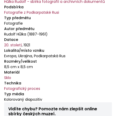
Hůlka Rudolf - sbírka fotografií a archivních dokumentů
Podsbírka
Fotografie z Podkarpatské Rusi
Typ předmětu
Fotografie
Autor předmětu
Rudolf Hůlka (1887-1961)
Datace
20. století
,
1921
Lokalita/místo vzniku
Evropa, Ukrajina, Podkarpatská Rus
Rozměry/velikost
8,5 cm x 8,5 cm
Materiál
Sklo
Technika
Fotografický proces
Typ média
Kolorovaný diapozitiv
Vidíte chybu? Pomozte nám zlepšit online
sbírky českých muzeí.