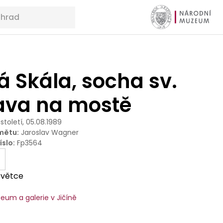
 Skála, socha sv.
ava na mostě
 století, 05.08.1989
mětu
:
Jaroslav Wagner
íslo
:
Fp3564
světce
eum a galerie v Jičíně