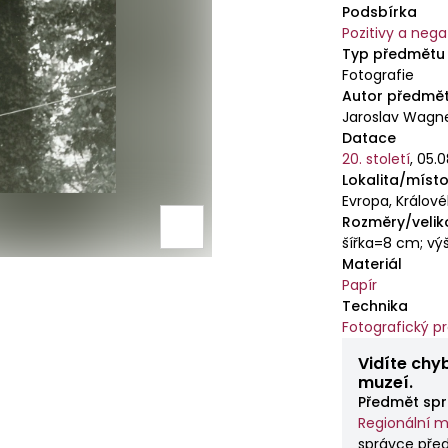
Podsbírka
Pozitivy a nega
Typ předmětu
Fotografie
Autor předmě
Jaroslav Wagn
Datace
20. století
,
05.0
Lokalita/místo
Evropa, Králov
Rozměry/velik
šířka=8 cm; v
Materiál
Papír
Technika
Fotografický p
Vidíte chy
muzeí.
Předmět spr
Regionální m
správce pře