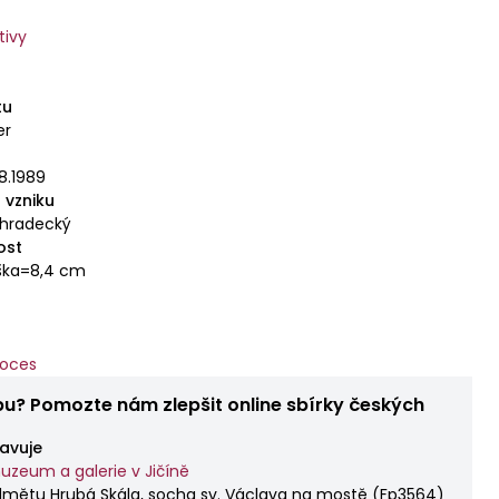
tivy
tu
er
8.1989
 vzniku
éhradecký
ost
ýška=8,4 cm
roces
bu? Pomozte nám zlepšit online sbírky českých
avuje
uzeum a galerie v Jičíně
dmětu Hrubá Skála, socha sv. Václava na mostě
(
Fp3564
)