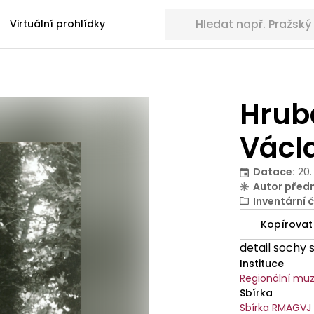
Hledat sbírkové předměty
Virtuální prohlídky
Hrubá
Václ
Datace
:
20.
Autor před
Inventární č
Kopírovat
detail sochy 
Instituce
Regionální muz
Sbírka
Sbírka RMAGVJ