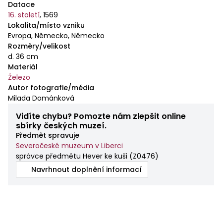
Datace
16. století
,
1569
Lokalita/místo vzniku
Evropa, Německo, Německo
Rozměry/velikost
d. 36 cm
Materiál
Železo
Autor fotografie/média
Milada Dománková
Vidíte chybu? Pomozte nám zlepšit online
sbírky českých muzeí.
Předmět spravuje
Severočeské muzeum v Liberci
správce předmětu Hever ke kuši
(
Z0476
)
Navrhnout doplnění informací