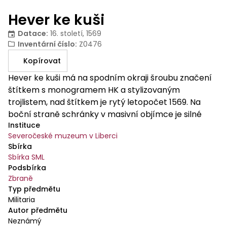
Hever ke kuši
Datace
:
16. století, 1569
Inventární číslo
:
Z0476
Kopírovat
Hever ke kuši má na spodním okraji šroubu značení
štítkem s monogramem HK a stylizovaným
trojlistem, nad štítkem je rytý letopočet 1569. Na
boční straně schránky v masivní objímce je silné
Instituce
konopné obplétané poutko.
Severočeské muzeum v Liberci
Sbírka
Sbírka SML
Podsbírka
Zbraně
Typ předmětu
Militaria
Autor předmětu
Neznámý