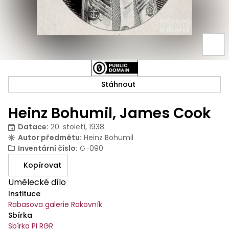
Stáhnout
Heinz Bohumil, James Cook
Datace
:
20. století, 1938
Autor předmětu
:
Heinz Bohumil
Inventární číslo
:
G-090
Kopírovat
Umělecké dílo
Instituce
Rabasova galerie Rakovník
Sbírka
Sbírka PI RGR