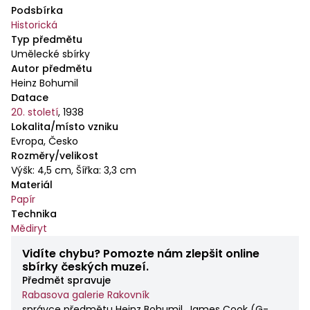
Podsbírka
Historická
Typ předmětu
Umělecké sbírky
Autor předmětu
Heinz Bohumil
Datace
20. století
,
1938
Lokalita/místo vzniku
Evropa, Česko
Rozměry/velikost
Výšk: 4,5 cm, Šířka: 3,3 cm
Materiál
Papír
Technika
Mědiryt
Vidíte chybu? Pomozte nám zlepšit online
sbírky českých muzeí.
Předmět spravuje
Rabasova galerie Rakovník
správce předmětu Heinz Bohumil, James Cook
(
G-