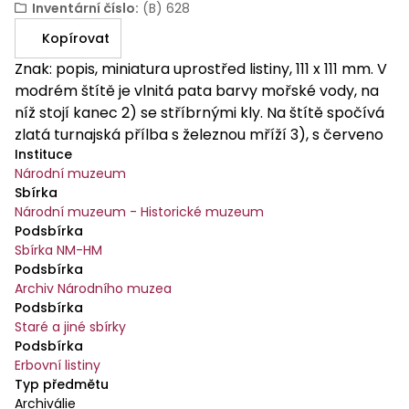
Inventární číslo
:
(B) 628
Kopírovat
Znak: popis, miniatura uprostřed listiny, 111 x 111 mm. V
modrém štítě je vlnitá pata barvy mořské vody, na
níž stojí kanec 2) se stříbrnými kly. Na štítě spočívá
zlatá turnajská přílba s železnou mříží 3), s červeno
Instituce
- stříbrnými a modro - zlatými přikrývadly a se
Národní muzeum
stříbrno - zlato - červeno - modrým tureckým
Sbírka
turbanem 4). Klenotem jsou dvě rozevřená křídla,
Národní muzeum - Historické muzeum
pravé kosmo děleno zlato - modře, levé šikmo
Podsbírka
děleno červeno - stříbrně, mezi nimi rostoucí jelen
Sbírka NM-HM
přirozených barev se zlatými parohy. Miniatura je ve
Podsbírka
zlatém rámečku. Znak stojí na šedookrové
Archiv Národního muzea
Podsbírka
dlaždicové podlaze, jejíž spáry jsou šedé, zvýrazněné
Staré a jiné sbírky
zlatem. Po každé straně znaku stojí na podlaze
Podsbírka
zelenomodrý hranolovitý sloup. Na soklech sloupů je
Erbovní listiny
po zlaté kartuši s oválným štítem. V kartuši na
Typ předmětu
pravém sloupu je znak Uher: polceno, vpravo
Archiválie