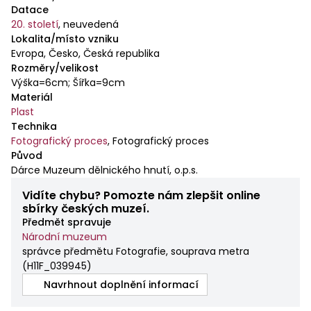
Datace
20. století
,
neuvedená
Lokalita/místo vzniku
Evropa, Česko, Česká republika
Rozměry/velikost
Výška=6cm; Šířka=9cm
Materiál
Plast
Technika
Fotografický proces
,
Fotografický proces
Původ
Dárce Muzeum dělnického hnutí, o.p.s.
Vidíte chybu? Pomozte nám zlepšit online
sbírky českých muzeí.
Předmět spravuje
Národní muzeum
správce předmětu Fotografie, souprava metra
(
H11F_039945
)
Navrhnout doplnění informací