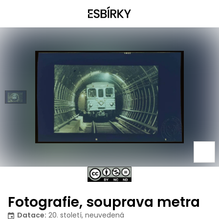
Fotografie, souprava metra
Datace
:
20. století, neuvedená