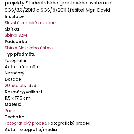
projekty Studentského grantového systému č.
SGS/3.3/2010 a SGS/5/2011 (řešitel Mgr. David
Instituce
Váhala) realizovanými na Slezské univerzitě v Opavě.
Slezské zemské muzeum
Sbírka
Sbírka SZM
Podsbírka
Sbírka Slezského ústavu
Typ předmětu
Fotografie
Autor předmětu
Neznámý
Datace
20. století
,
1973
Rozměry/velikost
11,5 x 17,5 cm
Materiál
Papír
Technika
Fotografický proces
,
Fotografický proces
Autor fotografie/média