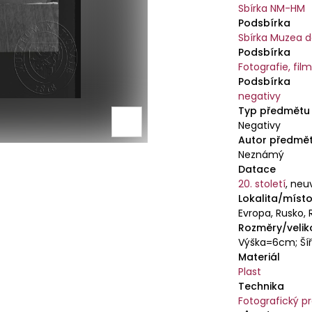
Sbírka NM-HM
Podsbírka
Sbírka Muzea d
Podsbírka
Fotografie, fil
Podsbírka
negativy
Typ předmětu
Negativy
Autor předmě
Neznámý
Datace
20. století
,
neu
Lokalita/místo
Evropa, Rusko, 
Rozměry/velik
Výška=6cm; Ší
Materiál
Plast
Technika
Fotografický p