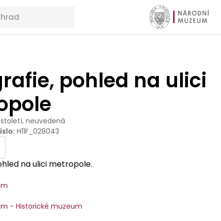
rafie, pohled na ulici
opole
 století, neuvedená
íslo
:
H11F_028043
ohled na ulici metropole.
um
m - Historické muzeum