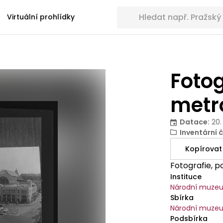
Hledat sbírkové předměty
Virtuální prohlídky
Fotog
metr
Datace
:
20.
Inventární č
Kopírovat
Fotografie, p
Instituce
Národní muze
Sbírka
Národní muzeu
Podsbírka