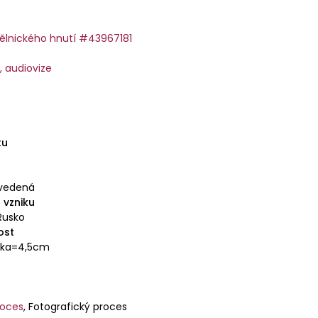
ělnického hnutí #43967181
m, audiovize
tu
vedená
 vzniku
Rusko
ost
řka=4,5cm
roces
,
Fotografický proces