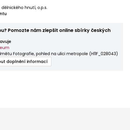
ělnického hnutí, o.p.s.
ntu
bu? Pomozte nám zlepšit online sbírky českých
avuje
zeum
mětu Fotografie, pohled na ulici metropole
(
H11F_028043
)
ut doplnění informací