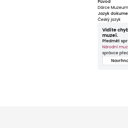
Původ
Dárce Muzeum d
Jazyk dokume
Český jazyk
Vidíte chy
muzeí.
Předmět spr
Národní mu
správce před
Navrhno