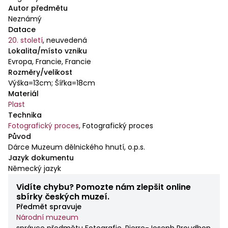
Autor předmětu
Neznámý
Datace
20. století
,
neuvedená
Lokalita/místo vzniku
Evropa, Francie, Francie
Rozměry/velikost
Výška=13cm; Šířka=18cm
Materiál
Plast
Technika
Fotografický proces
,
Fotografický proces
Původ
Dárce Muzeum dělnického hnutí, o.p.s.
Jazyk dokumentu
Německý jazyk
Vidíte chybu? Pomozte nám zlepšit online
sbírky českých muzeí.
Předmět spravuje
Národní muzeum