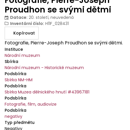
Fotografie, Pierre-Joseph
Proudhon se svými dětmi
Datace
:
20. století, neuvedená
Inventární číslo
:
H11F_028431
Kopírovat
Fotografie, Pierre-Joseph Proudhon se svými dětmi.
Instituce
Národní muzeum
Sbírka
Národní muzeum - Historické muzeum
Podsbírka
Sbírka NM-HM
Podsbírka
Sbírka Muzea dělnického hnutí #43967181
Podsbírka
Fotografie, film, audiovize
Podsbírka
negativy
Typ předmětu
Negativy