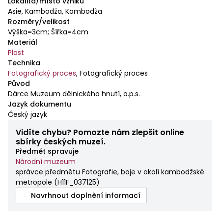
Lokalita/místo vzniku
Asie, Kambodža, Kambodža
Rozměry/velikost
Výška=3cm; Šířka=4cm
Materiál
Plast
Technika
Fotografický proces
,
Fotografický proces
Původ
Dárce Muzeum dělnického hnutí, o.p.s.
Jazyk dokumentu
Český jazyk
Vidíte chybu? Pomozte nám zlepšit online
sbírky českých muzeí.
Předmět spravuje
Národní muzeum
správce předmětu Fotografie, boje v okolí kambodžské
metropole
(
H11F_037125
)
Navrhnout doplnění informací