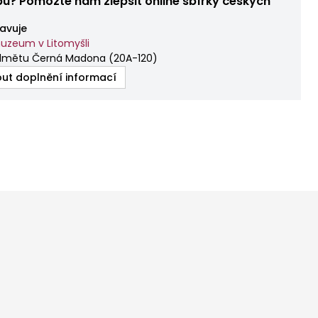
bu? Pomozte nám zlepšit online sbírky českých
avuje
uzeum v Litomyšli
edmětu Černá Madona
(
20A-120
)
ut doplnění informací