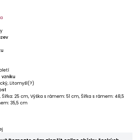
ka
ky
ázev
tu
toletí
 vzniku
cký, Litomyšl(?)
ost
, Šířka: 25 cm, Výška s rámem: 51 cm, Šířka s rámem: 48,5
mem: 35,5 cm
ej