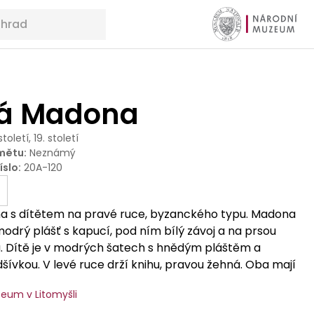
á Madona
století, 19. století
mětu
:
Neznámý
íslo
:
20A-120
 s dítětem na pravé ruce, byzanckého typu. Madona
drý plášť s kapucí, pod ním bílý závoj a na prsou
u. Dítě je v modrých šatech s hnědým pláštěm a
ívkou. V levé ruce drží knihu, pravou žehná. Oba mají
ou korunu a kolem hlavy svatozář. Pozadí je zlaté, v
eum v Litomyšli
meny MPOU (zkratka Matky Boží).