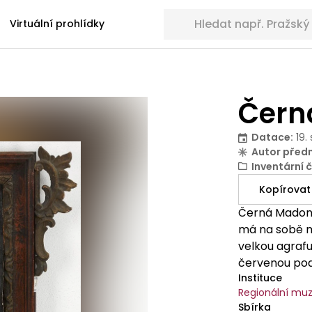
Hledat sbírkové předměty
Virtuální prohlídky
Čern
Datace
:
19. 
Autor před
Inventární č
Kopírovat
Černá Madona
má na sobě mo
velkou agraf
červenou podš
Instituce
na hlavě zlat
Regionální muz
rozích s pís
Sbírka