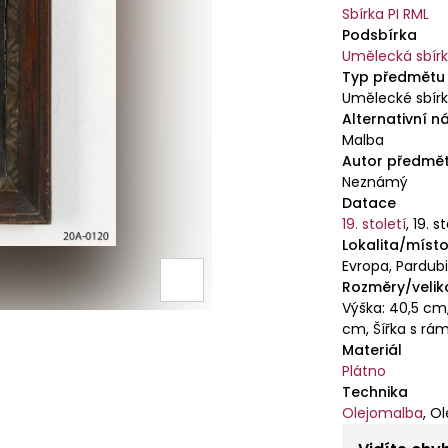
Sbírka PI RML
Podsbírka
Umělecká sbír
Typ předmětu
Umělecké sbír
Alternativní n
Malba
Autor předmě
Neznámý
Datace
19. století
,
19. s
Lokalita/místo
Evropa, Pardubi
Rozměry/velik
Výška: 40,5 cm
cm, Šířka s rá
Materiál
Plátno
Technika
Olejomalba
,
Ol