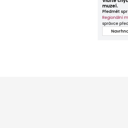
Vidíte chy
muzeí.
Předmět spr
Regionální m
správce př
Navrhno