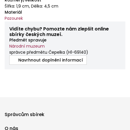
Šířka: 1,9 cm, Délka: 4,5 cm
Materiál
Pazourek
Vidíte chybu? Pomozte nám zlepšit online
sbírky českých muzeí.
Předmět spravuje
Národní muzeum
správce předmětu Čepelka
(
H1-69140
)
Navrhnout doplnění informací
Správcům sbírek
O nás