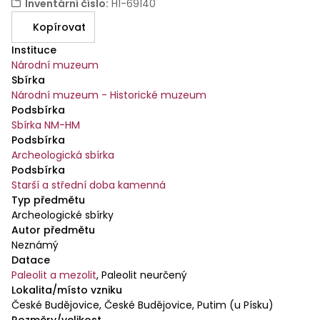
Inventární číslo
:
H1-69140
Kopírovat
Instituce
Národní muzeum
Sbírka
Národní muzeum - Historické muzeum
Podsbírka
Sbírka NM-HM
Podsbírka
Archeologická sbírka
Podsbírka
Starší a střední doba kamenná
Typ předmětu
Archeologické sbírky
Autor předmětu
Neznámý
Datace
Paleolit a mezolit
,
Paleolit neurčený
Lokalita/místo vzniku
České Budějovice, České Budějovice, Putim (u Písku)
Rozměry/velikost