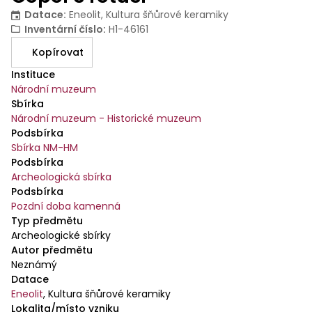
Datace
:
Eneolit, Kultura šňůrové keramiky
Inventární číslo
:
H1-46161
Kopírovat
Instituce
Národní muzeum
Sbírka
Národní muzeum - Historické muzeum
Podsbírka
Sbírka NM-HM
Podsbírka
Archeologická sbírka
Podsbírka
Pozdní doba kamenná
Typ předmětu
Archeologické sbírky
Autor předmětu
Neznámý
Datace
Eneolit
,
Kultura šňůrové keramiky
Lokalita/místo vzniku