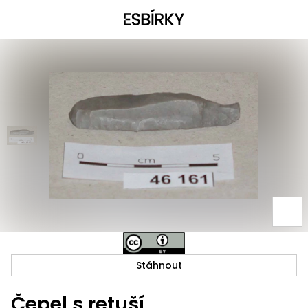
Stáhnout
Čepel s retuší