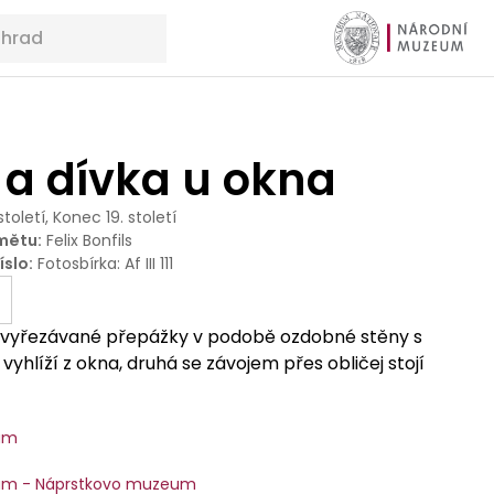
 a dívka u okna
 století, Konec 19. století
mětu
:
Felix Bonfils
íslo
:
Fotosbírka: Af III 111
u vyřezávané přepážky v podobě ozdobné stěny s
vyhlíží z okna, druhá se závojem přes obličej stojí
um
um - Náprstkovo muzeum