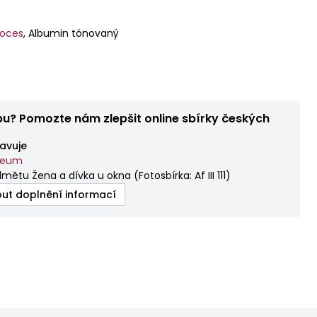
roces
,
Albumin tónovaný
bu? Pomozte nám zlepšit online sbírky českých
avuje
zeum
dmětu Žena a dívka u okna
(
Fotosbírka: Af III 111
)
ut doplnění informací