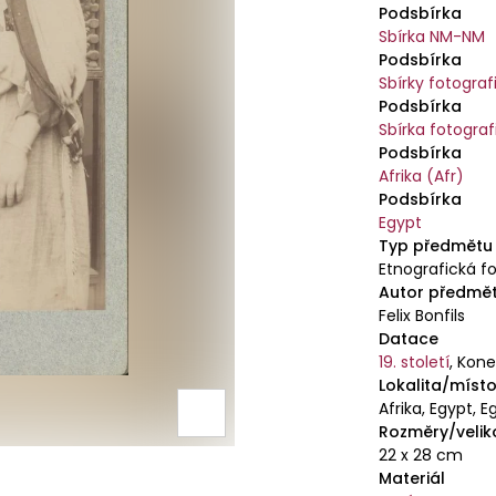
Podsbírka
Sbírka NM-NM
Podsbírka
Sbírky fotografi
Podsbírka
Sbírka fotograf
Podsbírka
Afrika (Afr)
Podsbírka
Egypt
Typ předmětu
Etnografická f
Autor předmě
Felix Bonfils
Datace
19. století
,
Konec
Lokalita/místo
Afrika, Egypt, E
Rozměry/velik
22 x 28 cm
Materiál