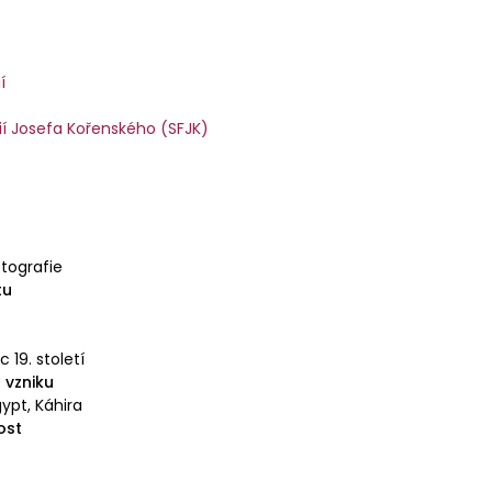
í
ií Josefa Kořenského (SFJK)
otografie
tu
 19. století
 vzniku
gypt, Káhira
ost