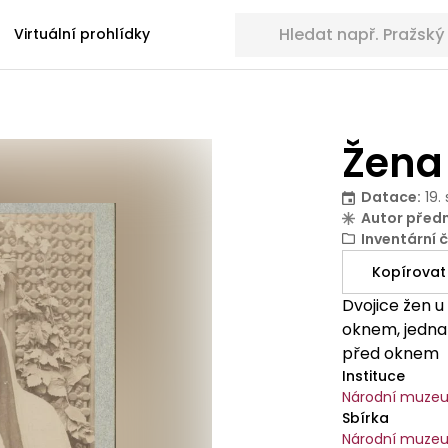
Hledat sbírkové předměty
Virtuální prohlídky
Žena
Datace
:
19.
Autor před
Inventární č
Kopírovat
Dvojice žen 
oknem, jedna 
před oknem
Instituce
Národní muze
Sbírka
Národní muze