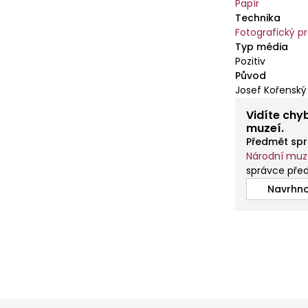
Papír
Technika
Fotografický p
Typ média
Pozitiv
Původ
Josef Kořenský
Vidíte chy
muzeí.
Předmět spr
Národní mu
správce pře
Navrhno