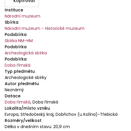
Kopírovat
Instituce
Národní muzeum
Sbírka
Národní muzeum - Historické muzeum
Podsbírka
Sbírka NM-HM
Podsbírka
Archeologická sbírka
Podsbírka
Doba římská
Typ předmětu
Archeologické sbírky
Autor předmětu
Neznámý
Datace
Doba římská
,
Doba římská
Lokalita/místo vzniku
Evropa, Středočeský kraj, Dobřichov (u Kolína)-Třebická
Rozměry/velikost
Délka v dnešním stavu: 20,9 cm