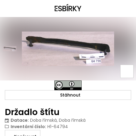
Stáhnout
Držadlo štítu
Datace
:
Doba římská, Doba římská
Inventární číslo
:
H1-64794