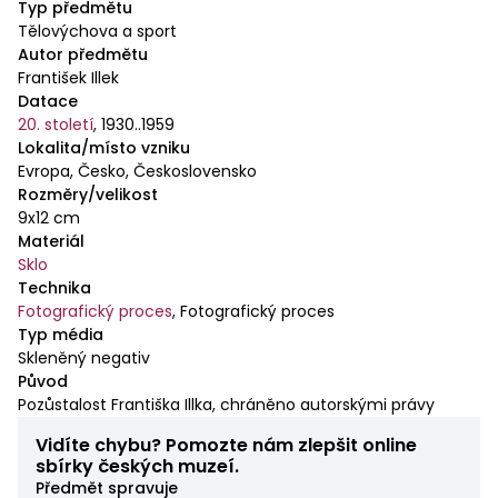
Typ předmětu
Tělovýchova a sport
Autor předmětu
František Illek
Datace
20. století
,
1930..1959
Lokalita/místo vzniku
Evropa, Česko, Československo
Rozměry/velikost
9x12 cm
Materiál
Sklo
Technika
Fotografický proces
,
Fotografický proces
Typ média
Skleněný negativ
Původ
Pozůstalost Františka Illka, chráněno autorskými právy
Vidíte chybu? Pomozte nám zlepšit online
sbírky českých muzeí.
Předmět spravuje