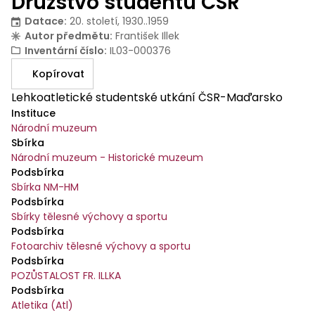
Družstvo studentů ČSR
Datace
:
20. století, 1930..1959
Autor předmětu
:
František Illek
Inventární číslo
:
IL03-000376
Kopírovat
Lehkoatletické studentské utkání ČSR-Maďarsko
Instituce
Národní muzeum
Sbírka
Národní muzeum - Historické muzeum
Podsbírka
Sbírka NM-HM
Podsbírka
Sbírky tělesné výchovy a sportu
Podsbírka
Fotoarchiv tělesné výchovy a sportu
Podsbírka
POZŮSTALOST FR. ILLKA
Podsbírka
Atletika (Atl)