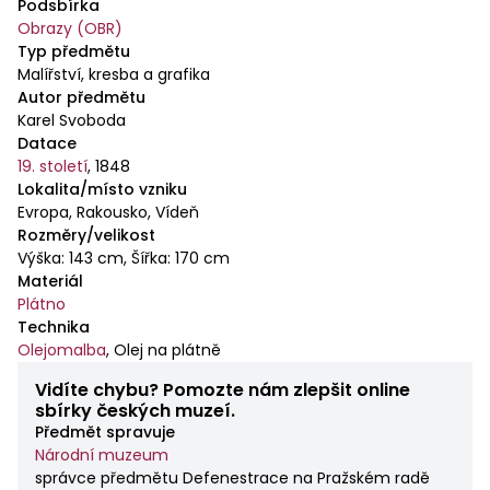
Podsbírka
Obrazy (OBR)
Typ předmětu
Malířství, kresba a grafika
Autor předmětu
Karel Svoboda
Datace
19. století
,
1848
Lokalita/místo vzniku
Evropa, Rakousko, Vídeň
Rozměry/velikost
Výška: 143 cm, Šířka: 170 cm
Materiál
Plátno
Technika
Olejomalba
,
Olej na plátně
Vidíte chybu? Pomozte nám zlepšit online
sbírky českých muzeí.
Předmět spravuje
Národní muzeum
správce předmětu Defenestrace na Pražském radě