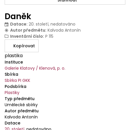
Stáhnout
Daněk
Datace
:
20. století, nedatováno
Autor předmětu
:
Kalvoda Antonín
Inventární číslo
:
P 115
Kopírovat
plastika
Instituce
Galerie Klatovy / Klenová, p. o.
Sbírka
Sbírka PI GKK
Podsbírka
Plastiky
Typ předmětu
Umělecké sbírky
Autor předmětu
Kalvoda Antonín
Datace
20. století
,
nedatováno