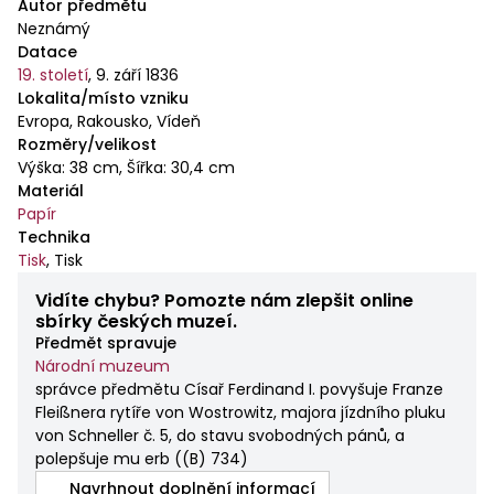
sloupech tympanon. Vše je bělavé. Vnitřek
Autor předmětu
tympanonu je šedý a ve dvou řádkách je v něm zlatý
Neznámý
Datace
nápis FREIHERR/VON WOSTROWITZ. Na simě je
19. století
,
9. září 1836
olivově zelená kupole se zlatě vyznačenými švy
Lokalita/místo vzniku
jednotlivých výsečí. Na vrcholu tympanonu je
Evropa, Rakousko, Vídeň
císařský znak: černý orel se zlatou zbrojí a
Rozměry/velikost
červenými jazyky, který je korunovaný císařskou
Výška: 38 cm, Šířka: 30,4 cm
korunou, v pravém pařátu drží stříbrný meč se
Materiál
zlatým jilcem a záštitou, v levém pařátu zlatou sféru,
Papír
Technika
na prsou nese červený španělský štítek se
Tisk
,
Tisk
stříbrným břevnem. Po obou stranách císařského
znaku je na simě před kupolí po dvou podstavcích
Vidíte chybu? Pomozte nám zlepšit online
stejné barvy jako celá stavba. Každý podstavec nese
sbírky českých muzeí.
Předmět spravuje
francouzský štít se znakem, který je korunován
Národní muzeum
královskou korunou. Zprava doleva jde o: I. království
správce předmětu Císař Ferdinand I. povyšuje Franze
lombardské: ve stříbře modrý had požírající dítě
Fleißnera rytíře von Wostrowitz, majora jízdního pluku
přirozených barev; II. království české: v červeném
von Schneller č. 5, do stavu svobodných pánů, a
stříbrný, dvojocasý, zlatě korunovaný lev s
polepšuje mu erb
(
(B) 734
)
červeným jazykem; III. království haličsko -
Navrhnout doplnění informací