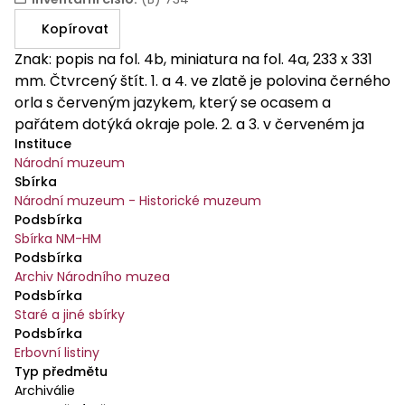
Kopírovat
Znak: popis na fol. 4b, miniatura na fol. 4a, 233 x 331
mm. Čtvrcený štít. 1. a 4. ve zlatě je polovina černého
orla s červeným jazykem, který se ocasem a
pařátem dotýká okraje pole. 2. a 3. v červeném ja
Instituce
zlaté kružidlo 1). Na štítě spočívá koruna svobodných
Národní muzeum
pánů a na ní tři korunované turnajské přílby. Klenoty:
Sbírka
I. dvě rozevřená černá křídla; přikrývadla černo -
Národní muzeum - Historické muzeum
zlatá. II. černý orel s červenými jazyky; přikrývadla
Podsbírka
černo - zlatá, červeno - zlatá. III. dva rohy, pravý
Sbírka NM-HM
dělený zlato - červeně, levý opačně; přikrývadla
Podsbírka
červeno - zlatá. Miniatura je zarámována dole
Archiv Národního muzea
Podsbírka
čtyřstupňovým podstavcem, na němž stojí na každé
Staré a jiné sbírky
straně dva hranolovité sloupy s širšími sokly a
Podsbírka
nahoře s malou pseudoiónskou hlavicí nad kladím s
Erbovní listiny
hnědě naznačeným akantovým reliéfem. Na
Typ předmětu
vnějších sloupech spočívá sima, na vnitřních
Archiválie