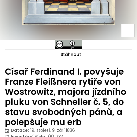
Stáhnout
Císař Ferdinand I. povyšuje
Franze Fleißnera rytíře von
Wostrowitz, majora jízdního
pluku von Schneller č. 5, do
stavu svobodných pánů, a
polepšuje mu erb
Datace
:
19. století, 9. září 1836
Inventární číslo
:
(B) 734