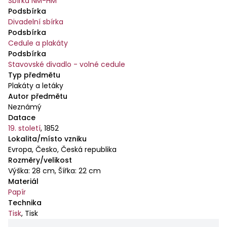
Sbírka NM-HM
Podsbírka
Divadelní sbírka
Podsbírka
Cedule a plakáty
Podsbírka
Stavovské divadlo - volné cedule
Typ předmětu
Plakáty a letáky
Autor předmětu
Neznámý
Datace
19. století
,
1852
Lokalita/místo vzniku
Evropa, Česko, Česká republika
Rozměry/velikost
Výška: 28 cm, Šířka: 22 cm
Materiál
Papír
Technika
Tisk
,
Tisk