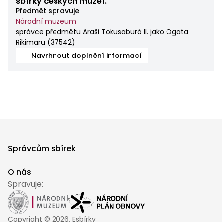
sbírky českých muzeí.
Předmět spravuje
Národní muzeum
správce předmětu Araši Tokusaburó II. jako Ogata
Rikimaru
(
37542
)
Navrhnout doplnění informací
Správcům sbírek
O nás
Spravuje:
Copyright ©
2026
, Esbírky