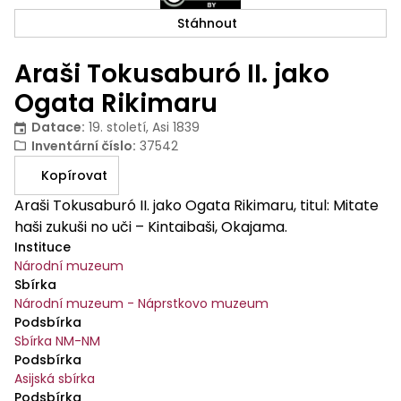
Stáhnout
Araši Tokusaburó II. jako
Ogata Rikimaru
Datace
:
19. století, Asi 1839
Inventární číslo
:
37542
Kopírovat
Araši Tokusaburó II. jako Ogata Rikimaru, titul: Mitate
haši zukuši no uči – Kintaibaši, Okajama.
Instituce
Národní muzeum
Sbírka
Národní muzeum - Náprstkovo muzeum
Podsbírka
Sbírka NM-NM
Podsbírka
Asijská sbírka
Podsbírka