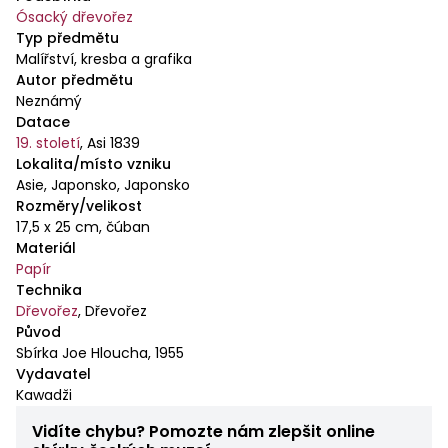
Ósacký dřevořez
Typ předmětu
Malířství, kresba a grafika
Autor předmětu
Neznámý
Datace
19. století
,
Asi 1839
Lokalita/místo vzniku
Asie, Japonsko, Japonsko
Rozměry/velikost
17,5 x 25 cm, čúban
Materiál
Papír
Technika
Dřevořez
,
Dřevořez
Původ
Sbírka Joe Hloucha, 1955
Vydavatel
Kawadži
Vidíte chybu? Pomozte nám zlepšit online