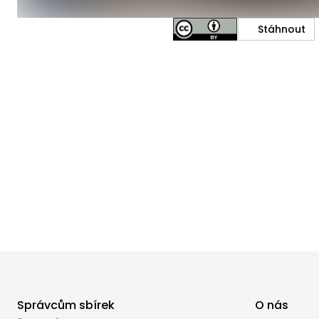
Stáhnout
Správcům sbírek
O nás