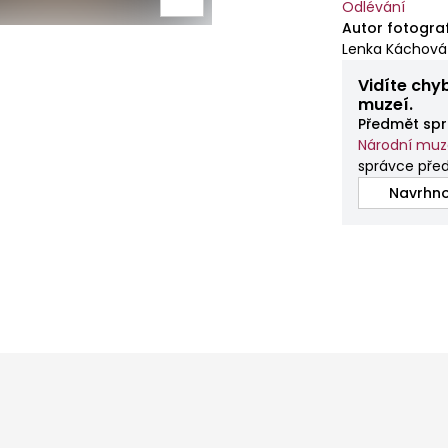
Odlévání
Autor fotogra
Lenka Káchová
Vidíte chy
muzeí.
Předmět spr
Národní mu
správce pře
Navrhno