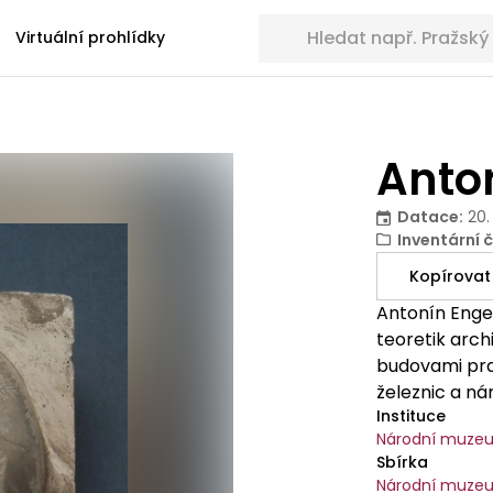
Hledat sbírkové předměty
Virtuální prohlídky
Anto
Datace
:
20.
Inventární č
Kopírovat
Antonín Engel
teoretik arc
budovami pra
železnic a ná
Instituce
Národní muze
Sbírka
Národní muze