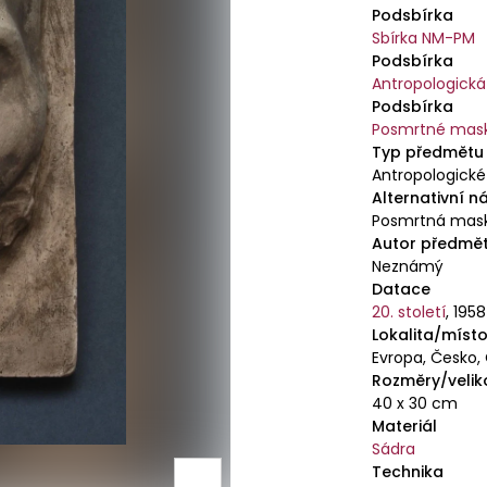
Podsbírka
Sbírka NM-PM
Podsbírka
Antropologická
Podsbírka
Posmrtné mas
Typ předmětu
Antropologické
Alternativní n
Posmrtná mas
Autor předmě
Neznámý
Datace
20. století
,
1958
Lokalita/místo
Evropa, Česko,
Rozměry/velik
40 x 30 cm
Materiál
Sádra
Technika