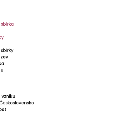
 sbírka
ky
 sbírky
ázev
ka
tu
 vzniku
 Československo
ost