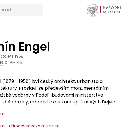
nín Engel
 století, 1958
íslo
:
AM 46
 (1879 - 1958) byl český architekt, urbanista a
hitektury. Proslavil se především monumentálními
žské vodárny v Podolí, budovami ministerstva
rodní obrany, urbanistickou koncepcí nových Dejvic.
um
um - Přírodovědecké muzeum