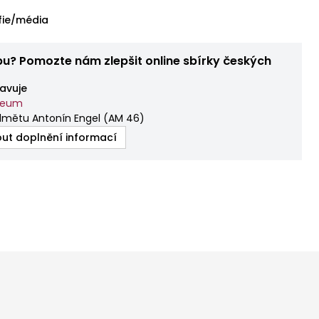
fie/média
bu? Pomozte nám zlepšit online sbírky českých
avuje
zeum
dmětu Antonín Engel
(
AM 46
)
ut doplnění informací