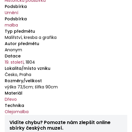
Historická podsbírka
Podsbírka
Umění
Podsbírka
malba
Typ předmětu
Malířství, kresba a grafika
Autor předmětu
Anonym
Datace
19. století
,
1804
Lokalita/místo vzniku
Česko, Praha
Rozměry/velikost
výška 73,5cm; šířka 90cm
Materiál
Dřevo
Technika
Olejomalba
Vidíte chybu? Pomozte nám zlepšit online
sbírky českých muzeí.