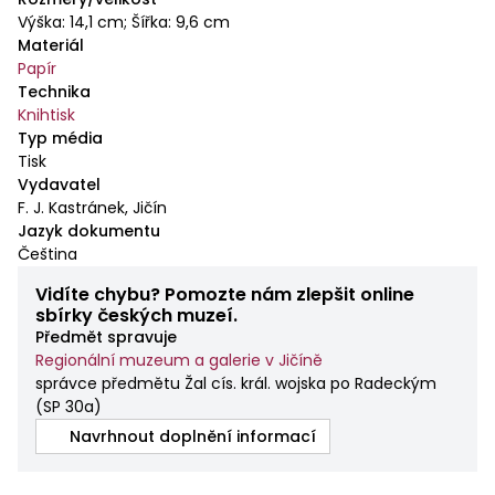
Výška: 14,1 cm; Šířka: 9,6 cm
Materiál
Papír
Technika
Knihtisk
Typ média
Tisk
Vydavatel
F. J. Kastránek, Jičín
Jazyk dokumentu
Čeština
Vidíte chybu? Pomozte nám zlepšit online
sbírky českých muzeí.
Předmět spravuje
Regionální muzeum a galerie v Jičíně
správce předmětu Žal cís. král. wojska po Radeckým
(
SP 30a
)
Navrhnout doplnění informací