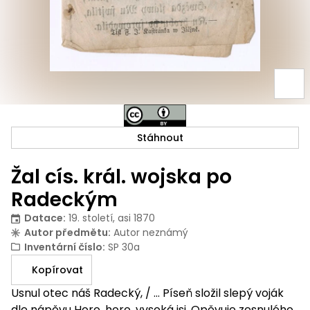
Stáhnout
Žal cís. král. wojska po
Radeckým
Datace
:
19. století, asi 1870
Autor předmětu
:
Autor neznámý
Inventární číslo
:
SP 30a
Kopírovat
Usnul otec náš Radecký, / … Píseň složil slepý voják
dle nápěvu Horo, horo, vysoká jsi. Opěvuje zesnulého